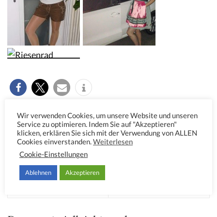
Bad Cannstadt
Dirndl
flieg wie ein Fliger
Lederhose
Wir verwenden Cookies, um unsere Website und unseren
Service zu optimieren. Indem Sie auf "Akzeptieren"
Party
Schleife
Schwaben
Spaß
Stuttgart
klicken, erklären Sie sich mit der Verwendung von ALLEN
Volksfest
Cookies einverstanden.
Weiterlesen
Cookie-Einstellungen
Ablehnen
Akzeptieren
Vorheriger Beitrag
Nächster Beitrag