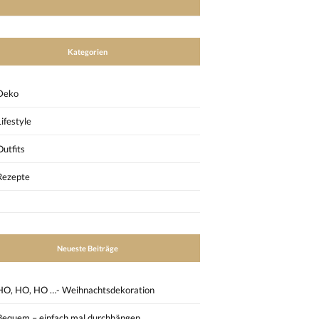
Kategorien
Deko
Lifestyle
Outfits
Rezepte
Neueste Beiträge
HO, HO, HO …- Weihnachtsdekoration
Bequem – einfach mal durchhängen