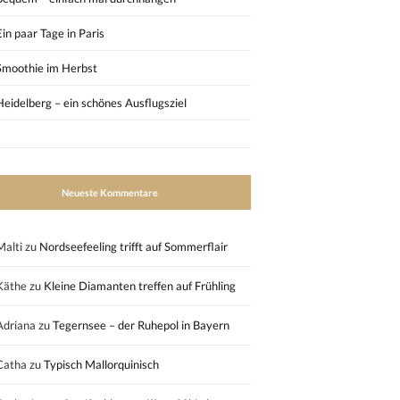
Ein paar Tage in Paris
Smoothie im Herbst
Heidelberg – ein schönes Ausflugsziel
Neueste Kommentare
Malti
zu
Nordseefeeling trifft auf Sommerflair
Käthe
zu
Kleine Diamanten treffen auf Frühling
Adriana
zu
Tegernsee – der Ruhepol in Bayern
Catha
zu
Typisch Mallorquinisch