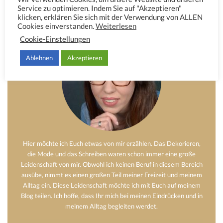
Service zu optimieren. Indem Sie auf "Akzeptieren"
Über mich – Anni
klicken, erklären Sie sich mit der Verwendung von ALLEN
Cookies einverstanden.
Weiterlesen
Cookie-Einstellungen
Ablehnen
Akzeptieren
Hier möchte ich Euch etwas von mir erzählen. Das Dekorieren,
die Mode und das Schreiben waren schon immer eine große
Leidenschaft von mir. Obwohl ich keinen Beruf in diesem Bereich
ausübe, nimmt es einen großen Teil meiner Freizeit und meinem
Alltag ein. Diese Leidenschaft möchte ich mit Euch auf meinem
Blog teilen. Ich hoffe, dass Ihr mich bei meinen Eindrücken und in
meinem Alltag begleiten werdet.