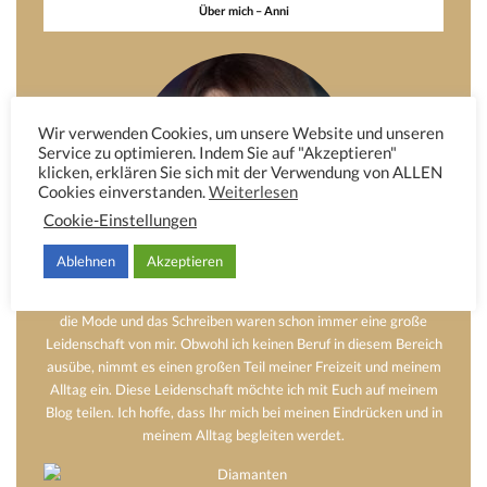
Über mich – Anni
Wir verwenden Cookies, um unsere Website und unseren
Service zu optimieren. Indem Sie auf "Akzeptieren"
klicken, erklären Sie sich mit der Verwendung von ALLEN
Cookies einverstanden.
Weiterlesen
Cookie-Einstellungen
Ablehnen
Akzeptieren
Hier möchte ich Euch etwas von mir erzählen. Das Dekorieren,
die Mode und das Schreiben waren schon immer eine große
Leidenschaft von mir. Obwohl ich keinen Beruf in diesem Bereich
ausübe, nimmt es einen großen Teil meiner Freizeit und meinem
Alltag ein. Diese Leidenschaft möchte ich mit Euch auf meinem
Blog teilen. Ich hoffe, dass Ihr mich bei meinen Eindrücken und in
meinem Alltag begleiten werdet.