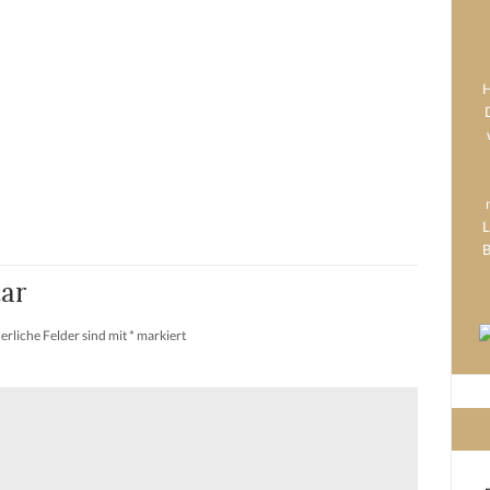
H
L
B
ar
erliche Felder sind mit
*
markiert