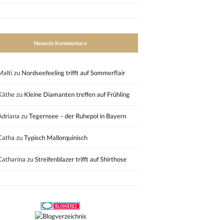
Neueste Kommentare
Malti
zu
Nordseefeeling trifft auf Sommerflair
Käthe
zu
Kleine Diamanten treffen auf Frühling
Adriana
zu
Tegernsee – der Ruhepol in Bayern
Catha
zu
Typisch Mallorquinisch
Catharina
zu
Streifenblazer trifft auf Shirthose