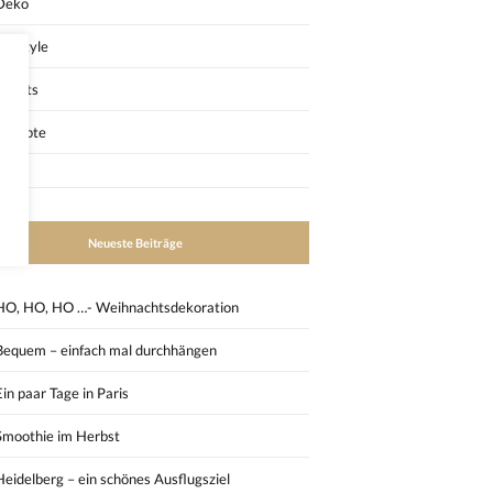
Deko
Lifestyle
Outfits
Rezepte
Neueste Beiträge
HO, HO, HO …- Weihnachtsdekoration
Bequem – einfach mal durchhängen
Ein paar Tage in Paris
Smoothie im Herbst
Heidelberg – ein schönes Ausflugsziel