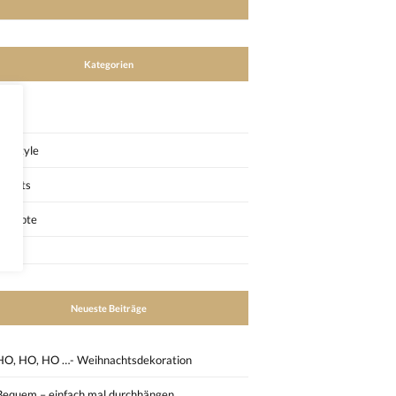
Kategorien
Deko
Lifestyle
Outfits
Rezepte
Neueste Beiträge
HO, HO, HO …- Weihnachtsdekoration
Bequem – einfach mal durchhängen