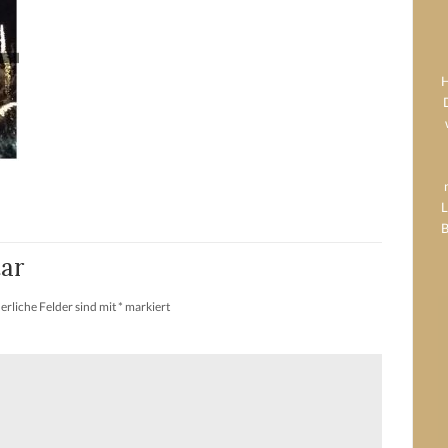
H
L
B
ar
erliche Felder sind mit
*
markiert