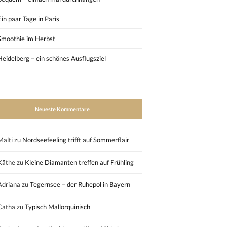
Ein paar Tage in Paris
Smoothie im Herbst
Heidelberg – ein schönes Ausflugsziel
Neueste Kommentare
Malti
zu
Nordseefeeling trifft auf Sommerflair
Käthe
zu
Kleine Diamanten treffen auf Frühling
Adriana
zu
Tegernsee – der Ruhepol in Bayern
Catha
zu
Typisch Mallorquinisch