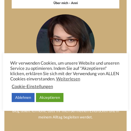
Über mich – Anni
Wir verwenden Cookies, um unsere Website und unseren
Service zu optimieren. Indem Sie auf "Akzeptieren"
klicken, erklären Sie sich mit der Verwendung von ALLEN
Cookies einverstanden.
Weiterlesen
Hier möchte ich Euch etwas von mir erzählen. Das Dekorieren,
Cookie-Einstellungen
die Mode und das Schreiben waren schon immer eine große
Leidenschaft von mir. Obwohl ich keinen Beruf in diesem Bereich
Ablehnen
Akzeptieren
ausübe, nimmt es einen großen Teil meiner Freizeit und meinem
Alltag ein. Diese Leidenschaft möchte ich mit Euch auf meinem
Blog teilen. Ich hoffe, dass Ihr mich bei meinen Eindrücken und in
meinem Alltag begleiten werdet.