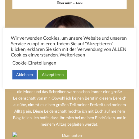
Über mich – Anni
Wir verwenden Cookies, um unsere Website und unseren
Service zu optimieren. Indem Sie auf "Akzeptieren"
klicken, erklären Sie sich mit der Verwendung von ALLEN
Cookies einverstanden.
Weiterlesen
Cookie-Einstellungen
Ablehnen
Akzeptieren
Hier möchte ich Euch etwas von mir erzählen. Das Dekorieren,
die Mode und das Schreiben waren schon immer eine große
Leidenschaft von mir. Obwohl ich keinen Beruf in diesem Bereich
ausübe, nimmt es einen großen Teil meiner Freizeit und meinem
Alltag ein. Diese Leidenschaft möchte ich mit Euch auf meinem
Blog teilen. Ich hoffe, dass Ihr mich bei meinen Eindrücken und in
meinem Alltag begleiten werdet.