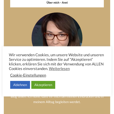
Über mich – Anni
Wir verwenden Cookies, um unsere Website und unseren
Service zu optimieren. Indem Sie auf "Akzeptieren"
klicken, erklären Sie sich mit der Verwendung von ALLEN
Cookies einverstanden.
Weiterlesen
Hier möchte ich Euch etwas von mir erzählen. Das Dekorieren,
Cookie-Einstellungen
die Mode und das Schreiben waren schon immer eine große
Leidenschaft von mir. Obwohl ich keinen Beruf in diesem Bereich
Ablehnen
Akzeptieren
ausübe, nimmt es einen großen Teil meiner Freizeit und meinem
Alltag ein. Diese Leidenschaft möchte ich mit Euch auf meinem
Blog teilen. Ich hoffe, dass Ihr mich bei meinen Eindrücken und in
meinem Alltag begleiten werdet.