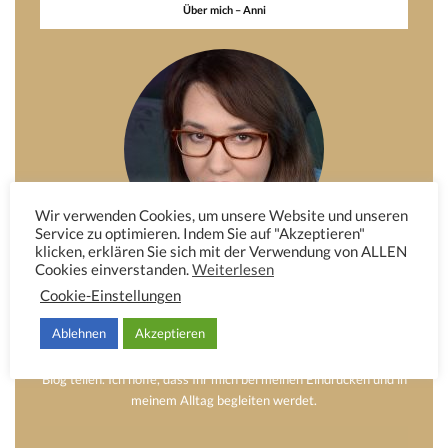
Über mich – Anni
Wir verwenden Cookies, um unsere Website und unseren
Service zu optimieren. Indem Sie auf "Akzeptieren"
klicken, erklären Sie sich mit der Verwendung von ALLEN
Cookies einverstanden.
Weiterlesen
Hier möchte ich Euch etwas von mir erzählen. Das Dekorieren,
Cookie-Einstellungen
die Mode und das Schreiben waren schon immer eine große
Leidenschaft von mir. Obwohl ich keinen Beruf in diesem Bereich
Ablehnen
Akzeptieren
ausübe, nimmt es einen großen Teil meiner Freizeit und meinem
Alltag ein. Diese Leidenschaft möchte ich mit Euch auf meinem
Blog teilen. Ich hoffe, dass Ihr mich bei meinen Eindrücken und in
meinem Alltag begleiten werdet.