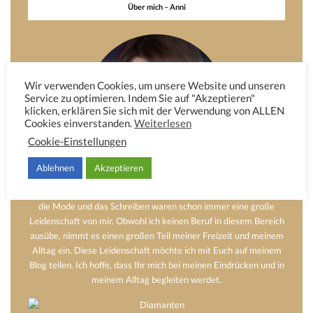
Über mich – Anni
Wir verwenden Cookies, um unsere Website und unseren
Service zu optimieren. Indem Sie auf "Akzeptieren"
klicken, erklären Sie sich mit der Verwendung von ALLEN
Cookies einverstanden.
Weiterlesen
Cookie-Einstellungen
Ablehnen
Akzeptieren
Hier möchte ich Euch etwas von mir erzählen. Das Dekorieren,
die Mode und das Schreiben waren schon immer eine große
Leidenschaft von mir. Obwohl ich keinen Beruf in diesem Bereich
ausübe, nimmt es einen großen Teil meiner Freizeit und meinem
Alltag ein. Diese Leidenschaft möchte ich mit Euch auf meinem
Blog teilen. Ich hoffe, dass Ihr mich bei meinen Eindrücken und in
meinem Alltag begleiten werdet.